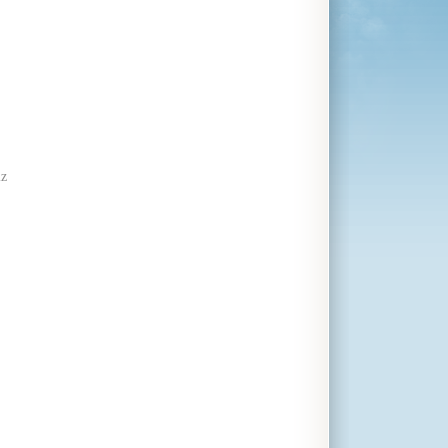
mber 45,00
ember 40,00
alig 15,00
lz