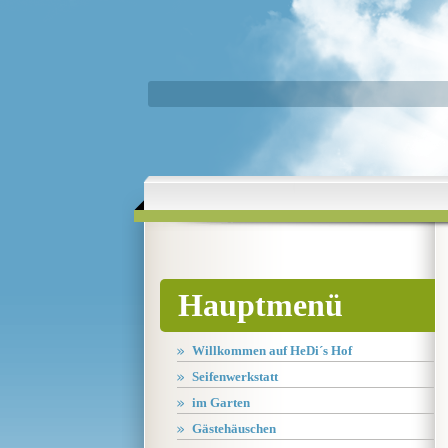
Hauptmenü
Willkommen auf HeDi´s Hof
Seifenwerkstatt
im Garten
Gästehäuschen