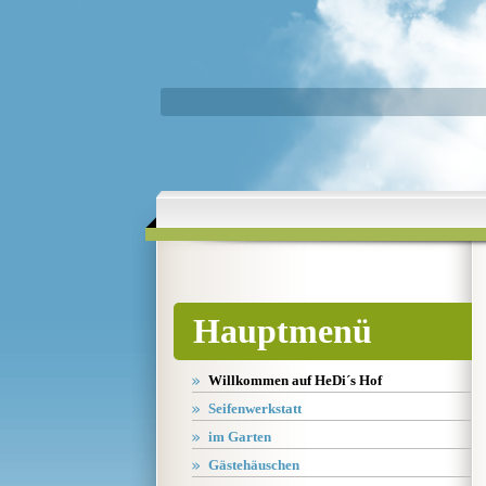
Hauptmenü
Willkommen auf HeDi´s Hof
Seifenwerkstatt
im Garten
Gästehäuschen